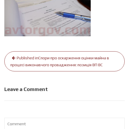
Навігація
Published in
Спори про оскарження оцінки майна в
записів
процесі виконавчого провадження: позиція ВП ВС
Leave a Comment