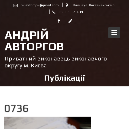
Skip
pv.avtorgov@gmail.com
Київ, вул. Костанайська, 5
to
093 353-13-39
content
АНДРІЙ
АВТОРГОВ
Приватний виконавець виконавчого
округу м. Києва
Публікації
0736