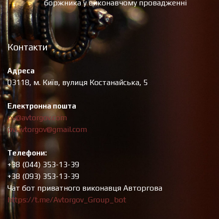
боржника у виконавчому провадженні
Контакти
Адреса
03118, м. Київ, вулиця Костанайська, 5
Електронна пошта
pv@avtorgov.com
pv.avtorgov@gmail.com
Телефони:
+38 (044) 353-13-39
+38 (093) 353-13-39
Чат бот приватного виконавця Авторгова
https://t.me/Avtorgov_Group_bot