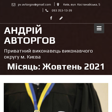
Skip
pv.avtorgov@gmail.com
Київ, вул. Костанайська, 5
to
093 353-13-39
content
АНДРІЙ
АВТОРГОВ
Приватний виконавець виконавчого
округу м. Києва
Місяць:
Жовтень 2021