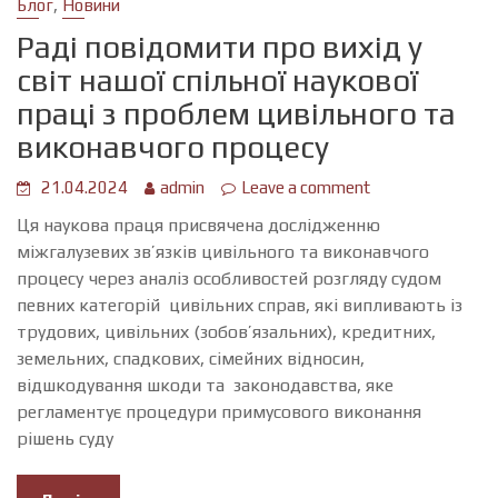
,
Блог
Новини
Раді повідомити про вихід у
світ нашої спільної наукової
праці з проблем цивільного та
виконавчого процесу
21.04.2024
admin
Leave a comment
Ця наукова праця присвячена дослідженню
міжгалузевих зв’язків цивільного та виконавчого
процесу через аналіз особливостей розгляду судом
певних категорій цивільних справ, які випливають із
трудових, цивільних (зобов’язальних), кредитних,
земельних, спадкових, сімейних відносин,
відшкодування шкоди та законодавства, яке
регламентує процедури примусового виконання
рішень суду