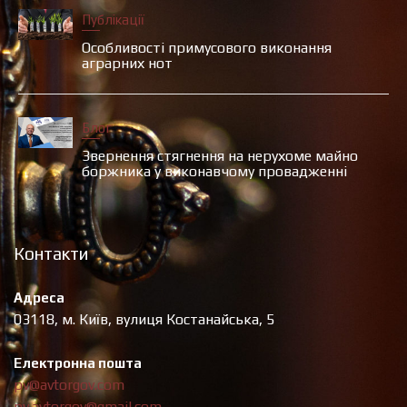
Публікації
Особливості примусового виконання
аграрних нот
Блог
Звернення стягнення на нерухоме майно
боржника у виконавчому провадженні
Контакти
Адреса
03118, м. Київ, вулиця Костанайська, 5
Електронна пошта
pv@avtorgov.com
pv.avtorgov@gmail.com