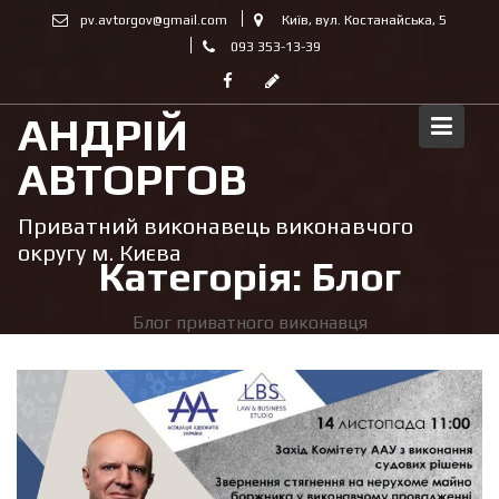
Skip
pv.avtorgov@gmail.com
Київ, вул. Костанайська, 5
to
093 353-13-39
content
АНДРІЙ
АВТОРГОВ
Приватний виконавець виконавчого
округу м. Києва
Категорія:
Блог
Блог приватного виконавця