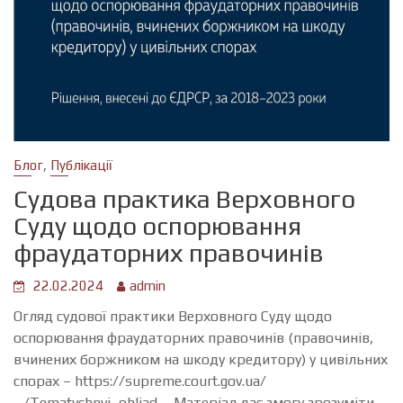
,
Блог
Публікації
Судова практика Верховного
Суду щодо оспорювання
фраудаторних правочинів
22.02.2024
admin
Огляд судової практики Верховного Суду щодо
оспорювання фраудаторних правочинів (правочинів,
вчинених боржником на шкоду кредитору) у цивільних
спорах – https://supreme.court.gov.ua/
…/Tematychnyi_ohliad…. Матеріал дає змогу зрозуміти