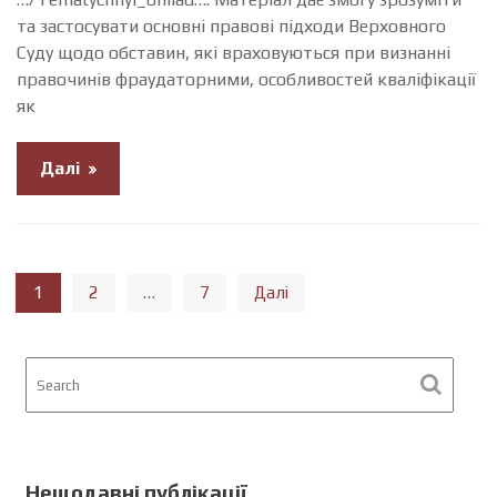
та застосувати основні правові підходи Верховного
Суду щодо обставин, які враховуються при визнанні
правочинів фраудаторними, особливостей кваліфікації
як
Далі
Навігація
1
…
2
7
Далі
записів
Нещодавні публікації