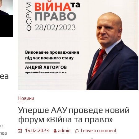
nea
a
Новини
Уперше ААУ проведе новий
форум «Війна та право»
юз
16.02.2023
admin
Leave a comment
nea