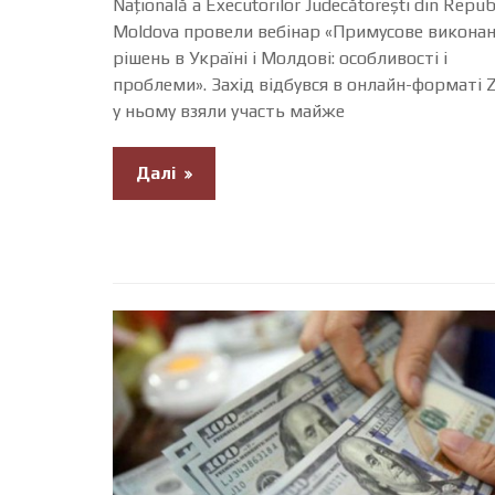
Națională a Executorilor Judecătorești din Repub
Moldova провели вебінар «Примусове викона
рішень в Україні і Молдові: особливості і
проблеми». Захід відбувся в онлайн-форматі 
у ньому взяли участь майже
Далі