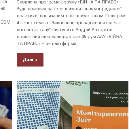
lica
Оновлена програма форуму «ВІЙНА ТА ПРАВО»
ння
буде присвячена головним питанням юридичної
практики, пов’язаним з воєнним станом. Спікером
ZOOM,
4 сесії з темою “Виконавче провадження під час
воєнного стану” виступить Андрій Авторгов –
приватний виконавець, к.ю.н. Форум ААУ «ВІЙНА
ТА ПРАВО» – це платформа,
Далі