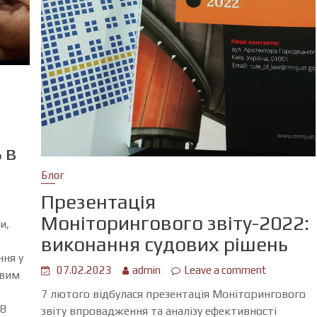
 в
Блог
Презентація
Моніторингового звіту-2022:
и,
виконання судових рішень
ння у
07.02.2023
admin
Leave a comment
овим
7 лютого відбулася презентація Моніторингового
18
звіту впровадження та аналізу ефективності