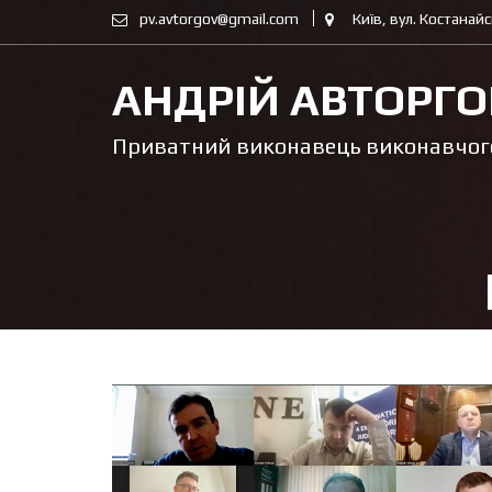
Skip
pv.avtorgov@gmail.com
Київ, вул. Костанайс
to
content
АНДРІЙ АВТОРГО
Приватний виконавець виконавчого