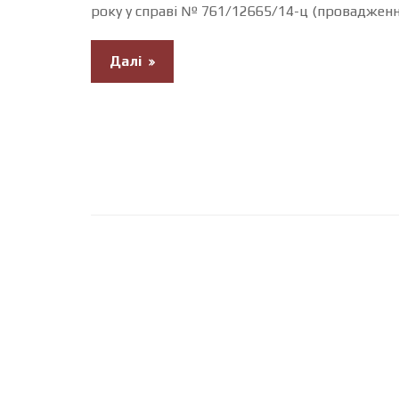
року у справі № 761/12665/14-ц (проваджен
Далі