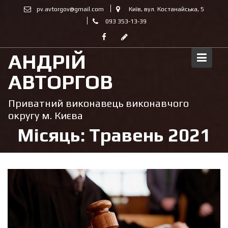
Skip
pv.avtorgov@gmail.com
Київ, вул. Костанайська, 5
to
093 353-13-39
content
АНДРІЙ
АВТОРГОВ
Приватний виконавець виконавчого
округу м. Києва
Місяць:
Травень 2021