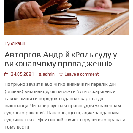
Публікації
Авторгов Андрій «Роль суду у
виконавчому провадженні»
24.05.2021
admin
Leave a comment
Потрібно звузити або чітко визначити перелік дій
(рішень) виконавця, які можуть бути оскаржені, а
також змінити порядок подання скарг на дії
виконавця. Чи завершується правосуддя ухваленням
судового рішення? Напевно, що ні, адже завданням
судочинства є ефективний захист порушеного права, а
тому вести