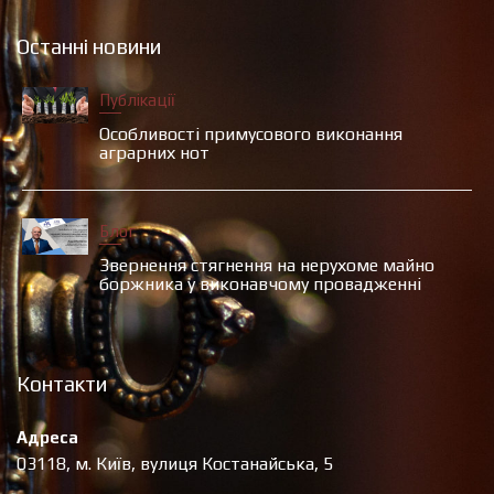
Останні новини
Публікації
Особливості примусового виконання
аграрних нот
Блог
Звернення стягнення на нерухоме майно
боржника у виконавчому провадженні
Контакти
Адреса
03118, м. Київ, вулиця Костанайська, 5