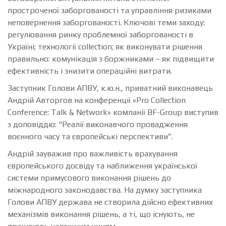
простроченої заборгованості та управління ризиками
неповернення заборгованості. Ключові теми заходу:
регулювання ринку проблемної заборгованості в
Україні; технології collection; як виконувати рішення
правильно: комунікація з боржниками – як підвищити
ефективність і знизити операційні витрати.
Заступник Голови АПВУ, к.ю.н., приватний виконавець
Андрій Авторгов на конференції «Pro Collection
Conference: Talk & Network» компанії BF-Group виступив
з доповіддю: “Реалії виконавчого провадження
воєнного часу та європейські перспективи”.
Андрій зауважив про важливість врахування
європейського досвіду та наближення української
системи примусового виконання рішень до
міжнародного законодавства. На думку заступника
Голови АПВУ держава не створила дійсно ефективних
механізмів виконання рішень, а ті, що існують, не