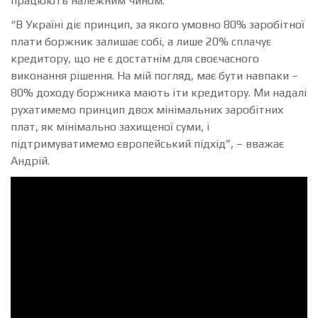
працюють належним чином.
“В Україні діє принцип, за якого умовно 80% заробітної
плати боржник залишає собі, а лише 20% сплачує
кредитору, що не є достатнім для своєчасного
виконання рішення. На мій погляд, має бути навпаки –
80% доходу боржника мають іти кредитору. Ми надалі
рухатимемо принцип двох мінімальних заробітних
плат, як мінімально захищеної суми, і
підтримуватимемо європейський підхід”, – вважає
Андрій.