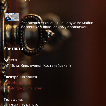
Блог
Звернення стягнення на нерухоме майно
боржника у виконавчому провадженні
Контакти
Адреса
03118, м. Київ, вулиця Костанайська, 5
Електронна пошта
pv@avtorgov.com
pv.avtorgov@gmail.com
Телефони:
+38 (044) 353-13-39