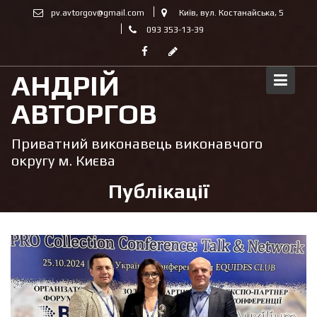
Skip
pv.avtorgov@gmail.com
Київ, вул. Костанайська, 5
to
093 353-13-39
content
АНДРІЙ
АВТОРГОВ
Приватний виконавець виконавчого
округу м. Києва
Публікації