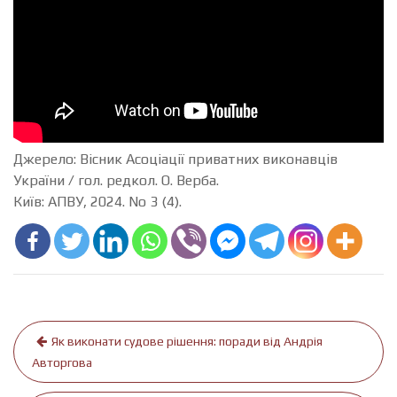
Джерело: Вісник Асоціації приватних виконавців
України / гол. редкол. О. Верба.
Київ: АПВУ, 2024. No 3 (4).
Навігація
Як виконати судове рішення: поради від Андрія
записів
Авторгова