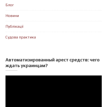
Блог
Новини
Публікації
Судова практика
Автоматизированный арест средств: чего
ждать украинцам?
Відеопрогравач