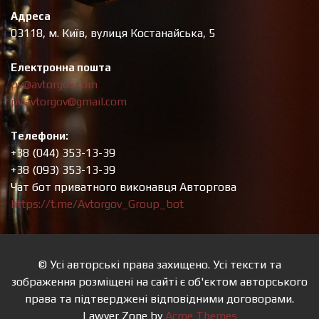
Адреса
03118, м. Київ, вулиця Костанайська, 5
Електронна пошта
pv@avtorgov.com
pv.avtorgov@gmail.com
Телефони:
+38 (044) 353-13-39
+38 (093) 353-13-39
Чат бот приватного виконавця Авторгова
https://t.me/Avtorgov_Group_bot
© Усі авторські права захищено. Усі тексти та
зображення розміщені на сайті є об'єктом авторського
права та підтверджені відповідними договорами.
Lawyer Zone by
Acme Themes