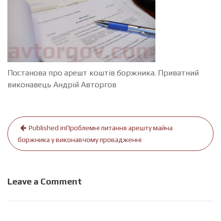
Постанова про арешт коштів боржника. Приватний
виконавець Андрій Авторгов
Навігація
Published in
Проблемні питання арешту майна
записів
боржника у виконавчому провадженні
Leave a Comment