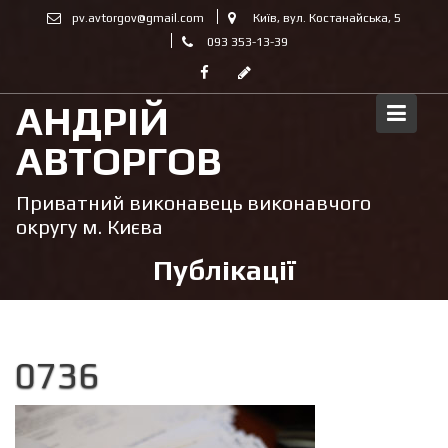
Skip
pv.avtorgov@gmail.com
Київ, вул. Костанайська, 5
to
093 353-13-39
content
АНДРІЙ
АВТОРГОВ
Приватний виконавець виконавчого
округу м. Києва
Публікації
0736