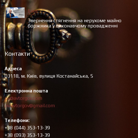
Блог
Звернення стягнення на нерухоме майно
боржника у виконавчому провадженні
Контакти
Адреса
03118, м. Київ, вулиця Костанайська, 5
Електронна пошта
pv@avtorgov.com
pv.avtorgov@gmail.com
Телефони:
+38 (044) 353-13-39
+38 (093) 353-13-39