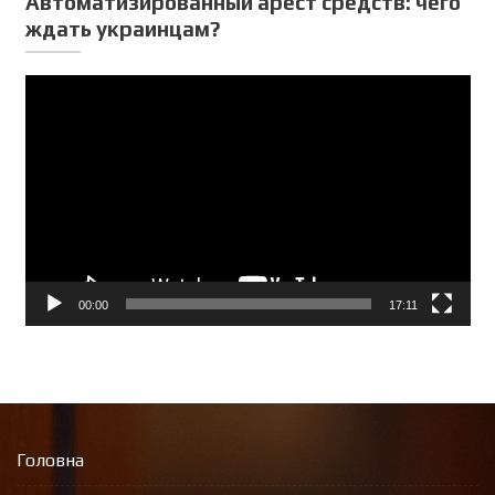
Автоматизированный арест средств: чего
ждать украинцам?
Відеопрогравач
00:00
17:11
Головна