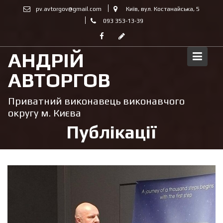
Skip
pv.avtorgov@gmail.com
Київ, вул. Костанайська, 5
to
093 353-13-39
content
АНДРІЙ
АВТОРГОВ
Приватний виконавець виконавчого
округу м. Києва
Публікації