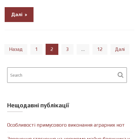
Далі
Навігація
2
…
Назад
1
3
12
Далі
записів
Нещодавні публікації
Особливості примусового виконання аграрних нот
Звернення стягнення на нерухоме майно боржника у