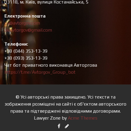
03118, м. Київ, вулиця Костанайська, 5
Електронна пошта
pv@avtorgov.com
pv.avtorgov@gmail.com
Телефони:
+38 (044) 353-13-39
+38 (093) 353-13-39
Чат бот приватного виконавця Авторгова
https://t.me/Avtorgov_Group_bot
© Усі авторські права захищено. Усі тексти та
зображення розміщені на сайті є об'єктом авторського
права та підтверджені відповідними договорами.
Lawyer Zone by
Acme Themes