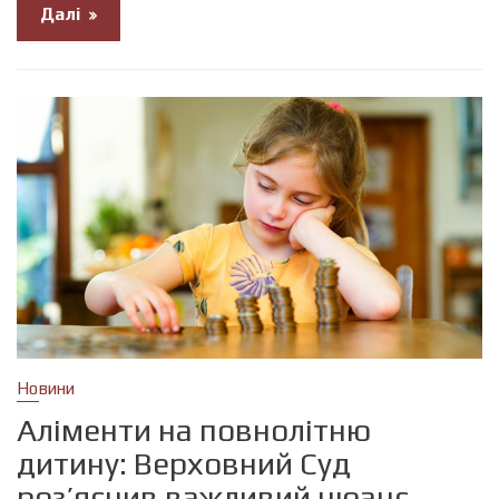
Далі
Новини
Аліменти на повнолітню
дитину: Верховний Суд
роз’яснив важливий нюанс