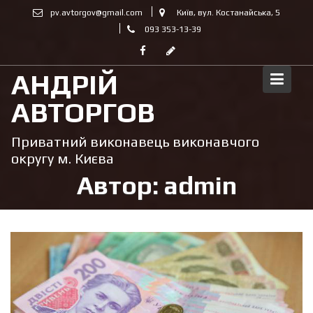
Skip
pv.avtorgov@gmail.com
Київ, вул. Костанайська, 5
to
093 353-13-39
content
АНДРІЙ
АВТОРГОВ
Приватний виконавець виконавчого
округу м. Києва
Автор:
admin