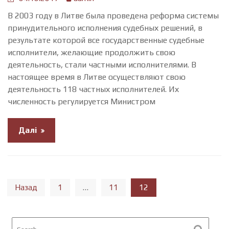
В 2003 году в Литве была проведена реформа системы
принудительного исполнения судебных решений, в
результате которой все государственные судебные
исполнители, желающие продолжить свою
деятельность, стали частными исполнителями. В
настоящее время в Литве осуществляют свою
деятельность 118 частных исполнителей. Их
численность регулируется Министром
Далі
Навігація
…
12
Назад
1
11
записів