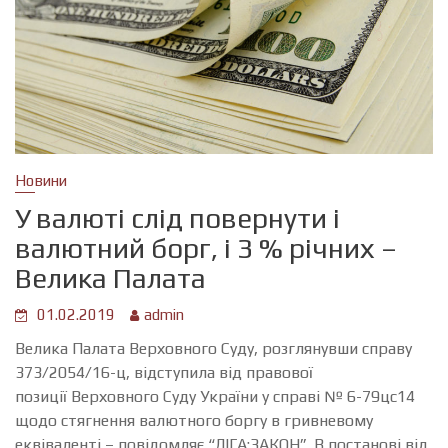
Новини
У валюті слід повернути і
валютний борг, і 3 % річних –
Велика Палата
01.02.2019
admin
Велика Палата Верховного Суду, розглянувши справу
373/2054/16-ц, відступила від правової
позиції Верховного Суду України у справі № 6-79цс14
щодо стягнення валютного боргу в гривневому
еквіваленті – повідомляє “ЛІГА:ЗАКОН”. В постанові від