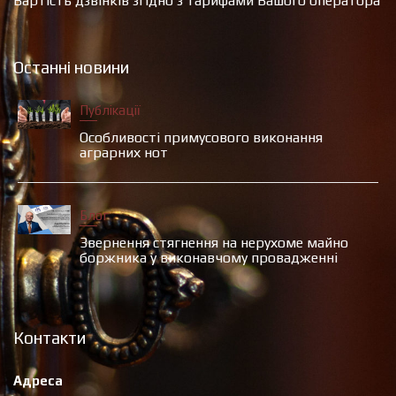
Вартість дзвінків згідно з тарифами Вашого оператора
Останні новини
Публікації
Особливості примусового виконання
аграрних нот
Блог
Звернення стягнення на нерухоме майно
боржника у виконавчому провадженні
Контакти
Адреса