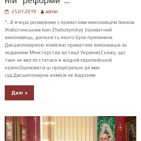
25.01.2019
admin
“…Я вчора розмовляв з приватним виконавцем Іваном
Жаботинським Ivan Zhabotynskyy (приватний
виконавець, діяльність якого була припинена
Дисциплінарною комісією приватних виконавців за
поданням Міністерства юстиції України).Скажу, що
таке не могло статися в жодній європейській
країні.Оцінювати ці процесуальні дії має
суд.Дисциплінарна комісія не відрізняє
Далі