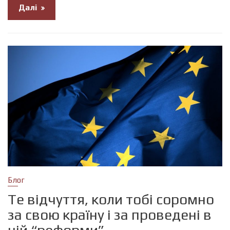
Далі
Блог
Те відчуття, коли тобі соромно
за свою країну і за проведені в
ній “реформи”…